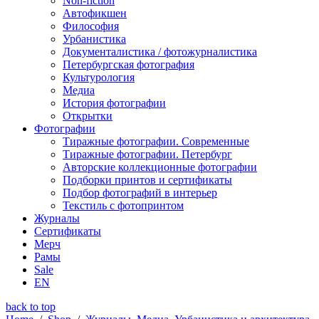
Non-fiction
Автофикшен
Философия
Урбанистика
Документалистика / фотожурналистика
Петербургская фотография
Культурология
Медиа
История фотографии
Открытки
Фотографии
Тиражные фотографии. Современные
Тиражные фотографии. Петербург
Авторские коллекционные фотографии
Подборки принтов и сертификаты
Подбор фотографий в интерьер
Текстиль с фотопринтом
Журналы
Сертификаты
Мерч
Рамы
Sale
EN
back to top