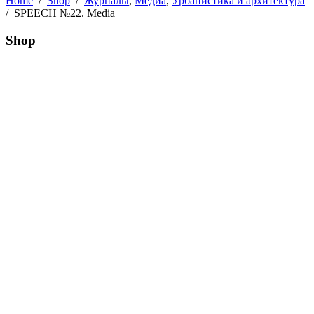
Home
/
Shop
/
Журналы
,
Медиа
,
Урбанистика и архитектура
/
SPEECH №22. Media
Shop