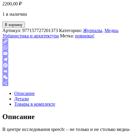
2200,00
₽
1 в наличии
В корзину
Артикул:
977157727201373
Категории:
Журналы
,
Медиа
,
Урбанистика и архитектура
Метка:
новинки!
Copy
Link
WhatsApp
Email
Telegram
Pinterest
VK
WeChat
Отправить
Описание
Детали
Товары в комплекте
Описание
В центре исследования speech: – не только и не столько медиа-