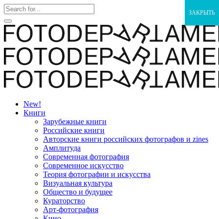
ЗАКРЫТЬ
New!
Книги
Зарубежные книги
Российские книги
Авторские книги российских фотографов и zines
Амплитуда
Современная фотография
Современное искусство
Теория фотографии и искусства
Визуальная культура
Общество и будущее
Кураторство
Арт-фотография
Кино