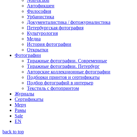
Non-fiction
Автофикшен
Философия
Урбанистика
Документалистика / фотожурналистика
Петербургская фотография
Культурология
Медиа
История фотографии
Открытки
Фотографии
Тиражные фотографии. Современные
Тиражные фотографии. Петербург
Авторские коллекционные фотографии
Подборки принтов и сертификаты
Подбор фотографий в интерьер
Текстиль с фотопринтом
Журналы
Сертификаты
Мерч
Рамы
Sale
EN
back to top