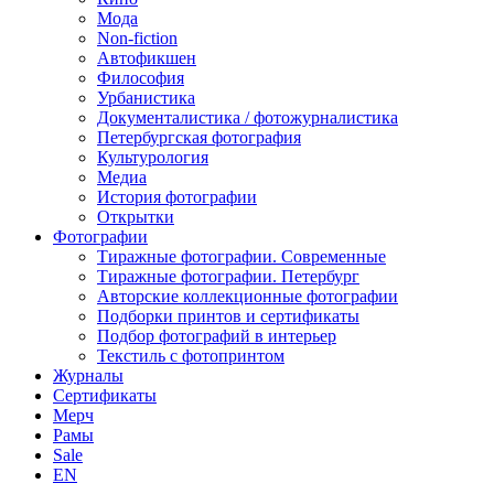
Мода
Non-fiction
Автофикшен
Философия
Урбанистика
Документалистика / фотожурналистика
Петербургская фотография
Культурология
Медиа
История фотографии
Открытки
Фотографии
Тиражные фотографии. Современные
Тиражные фотографии. Петербург
Авторские коллекционные фотографии
Подборки принтов и сертификаты
Подбор фотографий в интерьер
Текстиль с фотопринтом
Журналы
Сертификаты
Мерч
Рамы
Sale
EN