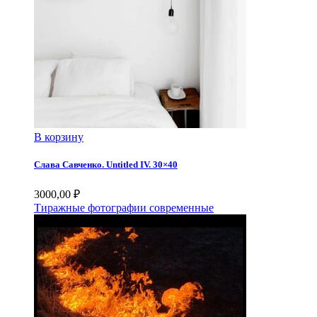
В корзину
Слава Савченко. Untitled IV. 30×40
3000,00
₽
Тиражные фотографии современные