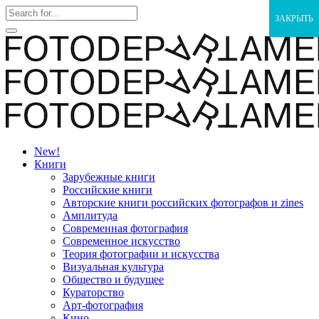
ЗАКРЫТЬ
New!
Книги
Зарубежные книги
Российские книги
Авторские книги российских фотографов и zines
Амплитуда
Современная фотография
Современное искусство
Теория фотографии и искусства
Визуальная культура
Общество и будущее
Кураторство
Арт-фотография
Кино