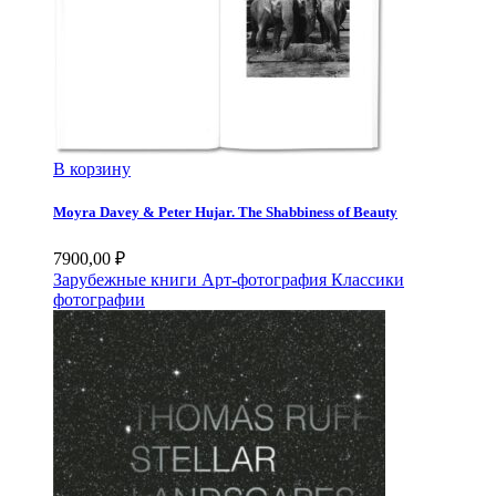
В корзину
Moyra Davey & Peter Hujar. The Shabbiness of Beauty
7900,00
₽
Зарубежные книги
Арт-фотография
Классики
фотографии