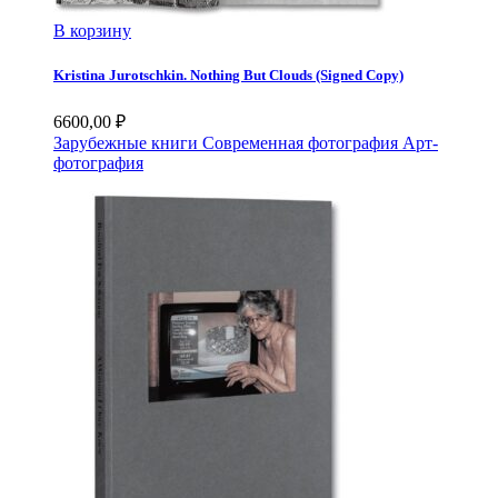
В корзину
Kristina Jurotschkin. Nothing But Clouds (Signed Copy)
6600,00
₽
Зарубежные книги
Современная фотография
Арт-
фотография