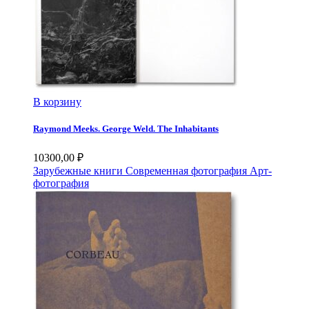
В корзину
Raymond Meeks. George Weld. The Inhabitants
10300,00
₽
Зарубежные книги
Современная фотография
Арт-
фотография