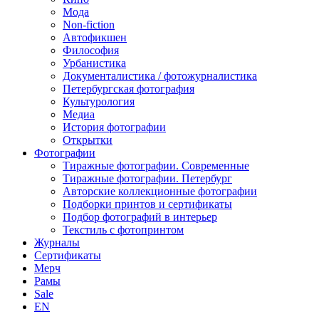
Мода
Non-fiction
Автофикшен
Философия
Урбанистика
Документалистика / фотожурналистика
Петербургская фотография
Культурология
Медиа
История фотографии
Открытки
Фотографии
Тиражные фотографии. Современные
Тиражные фотографии. Петербург
Авторские коллекционные фотографии
Подборки принтов и сертификаты
Подбор фотографий в интерьер
Текстиль с фотопринтом
Журналы
Сертификаты
Мерч
Рамы
Sale
EN