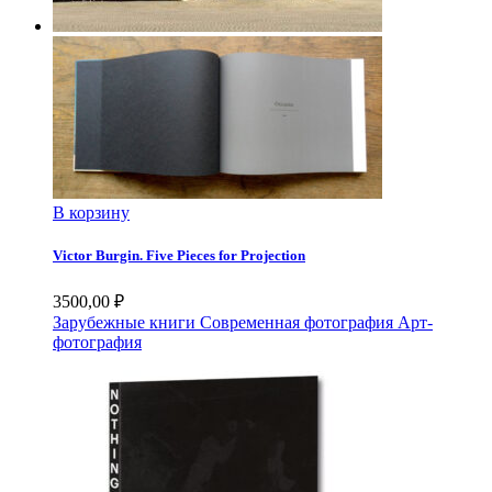
В корзину
Victor Burgin. Five Pieces for Projection
3500,00
₽
Зарубежные книги
Современная фотография
Арт-
фотография