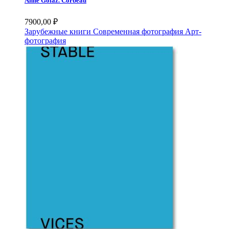
Anne Golaz. Corbeau
7900,00
₽
Зарубежные книги
Современная фотография
Арт-
фотография