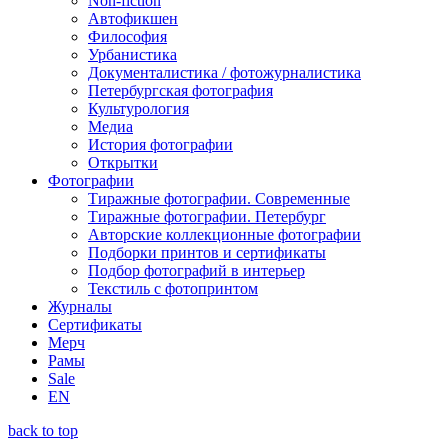
Non-fiction
Автофикшен
Философия
Урбанистика
Документалистика / фотожурналистика
Петербургская фотография
Культурология
Медиа
История фотографии
Открытки
Фотографии
Тиражные фотографии. Современные
Тиражные фотографии. Петербург
Авторские коллекционные фотографии
Подборки принтов и сертификаты
Подбор фотографий в интерьер
Текстиль с фотопринтом
Журналы
Сертификаты
Мерч
Рамы
Sale
EN
back to top