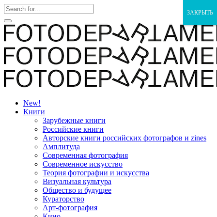
ЗАКРЫТЬ
New!
Книги
Зарубежные книги
Российские книги
Авторские книги российских фотографов и zines
Амплитуда
Современная фотография
Современное искусство
Теория фотографии и искусства
Визуальная культура
Общество и будущее
Кураторство
Арт-фотография
Кино