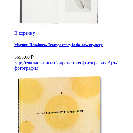
В корзину
Mayumi Hosokura. Transparency is the new mystery
5655,00
₽
Зарубежные книги
Современная фотография
Арт-
фотография