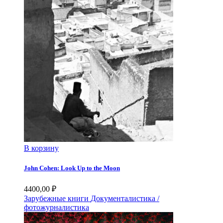
В корзину
John Cohen: Look Up to the Moon
4400,00
₽
Зарубежные книги
Документалистика /
фотожурналистика