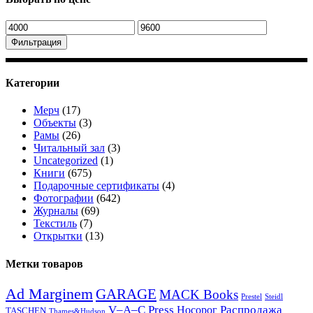
Минимальная
Максимальная
цена
цена
Фильтрация
Категории
Мерч
(17)
Объекты
(3)
Рамы
(26)
Читальный зал
(3)
Uncategorized
(1)
Книги
(675)
Подарочные сертификаты
(4)
Фотографии
(642)
Журналы
(69)
Текстиль
(7)
Открытки
(13)
Метки товаров
Ad Marginem
GARAGE
MACK Books
Prestel
Steidl
V–A–C Press
Распродажа
Носорог
TASCHEN
Thames&Hudson