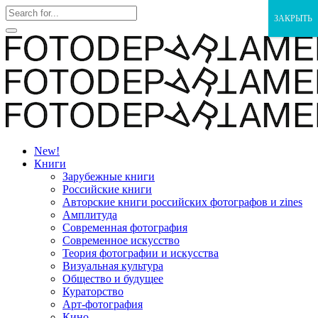
ЗАКРЫТЬ
New!
Книги
Зарубежные книги
Российские книги
Авторские книги российских фотографов и zines
Амплитуда
Современная фотография
Современное искусство
Теория фотографии и искусства
Визуальная культура
Общество и будущее
Кураторство
Арт-фотография
Кино