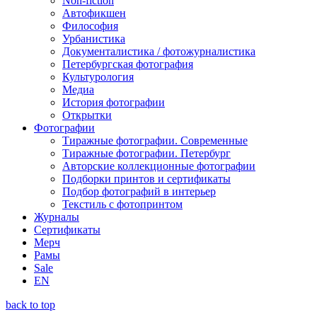
Non-fiction
Автофикшен
Философия
Урбанистика
Документалистика / фотожурналистика
Петербургская фотография
Культурология
Медиа
История фотографии
Открытки
Фотографии
Тиражные фотографии. Современные
Тиражные фотографии. Петербург
Авторские коллекционные фотографии
Подборки принтов и сертификаты
Подбор фотографий в интерьер
Текстиль с фотопринтом
Журналы
Сертификаты
Мерч
Рамы
Sale
EN
back to top