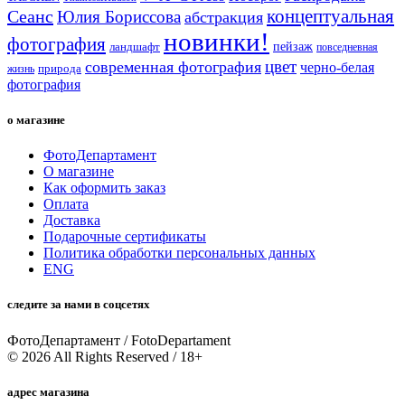
концептуальная
Сеанс
Юлия Бориссова
абстракция
новинки!
фотография
пейзаж
ландшафт
повседневная
цвет
современная фотография
черно-белая
природа
жизнь
фотография
о магазине
ФотоДепартамент
О магазине
Как оформить заказ
Оплата
Доставка
Подарочные сертификаты
Политика обработки персональных данных
ENG
следите за нами в соцсетях
ФотоДепартамент / FotoDepartament
© 2026 All Rights Reserved / 18+
адрес магазина