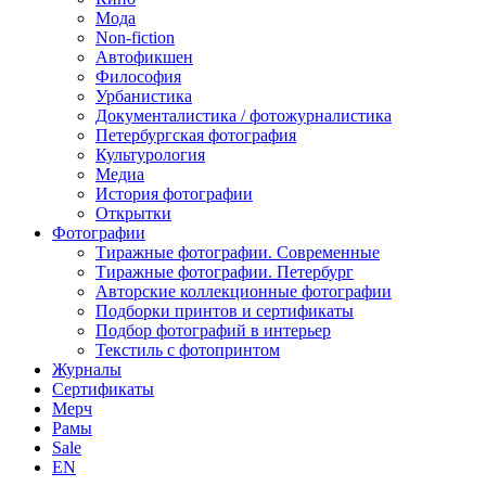
Мода
Non-fiction
Автофикшен
Философия
Урбанистика
Документалистика / фотожурналистика
Петербургская фотография
Культурология
Медиа
История фотографии
Открытки
Фотографии
Тиражные фотографии. Современные
Тиражные фотографии. Петербург
Авторские коллекционные фотографии
Подборки принтов и сертификаты
Подбор фотографий в интерьер
Текстиль с фотопринтом
Журналы
Сертификаты
Мерч
Рамы
Sale
EN