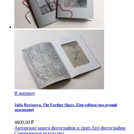
В корзину
Julia Borissova. The Farther Shore. Zine-edition (последний
экземпляр)
4600,00
₽
Авторские книги фотографов и zines
Арт-фотография
Современное искусство