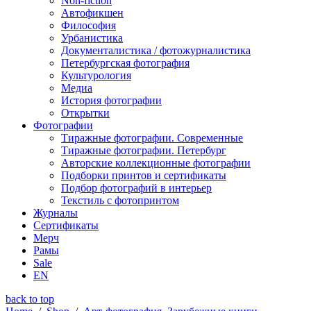
Non-fiction
Автофикшен
Философия
Урбанистика
Документалистика / фотожурналистика
Петербургская фотография
Культурология
Медиа
История фотографии
Открытки
Фотографии
Тиражные фотографии. Современные
Тиражные фотографии. Петербург
Авторские коллекционные фотографии
Подборки принтов и сертификаты
Подбор фотографий в интерьер
Текстиль с фотопринтом
Журналы
Сертификаты
Мерч
Рамы
Sale
EN
back to top