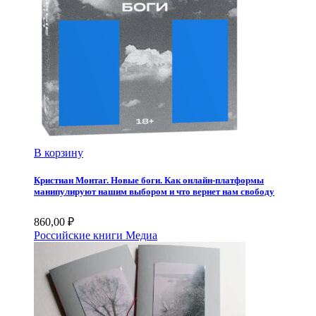
В корзину
Кристиан Монтаг. Новые боги. Как онлайн-платформы
манипулируют нашим выбором и что вернет нам свободу
860,00
₽
Российские книги
Медиа