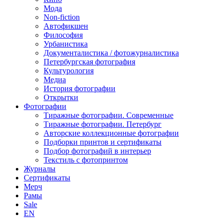
Мода
Non-fiction
Автофикшен
Философия
Урбанистика
Документалистика / фотожурналистика
Петербургская фотография
Культурология
Медиа
История фотографии
Открытки
Фотографии
Тиражные фотографии. Современные
Тиражные фотографии. Петербург
Авторские коллекционные фотографии
Подборки принтов и сертификаты
Подбор фотографий в интерьер
Текстиль с фотопринтом
Журналы
Сертификаты
Мерч
Рамы
Sale
EN