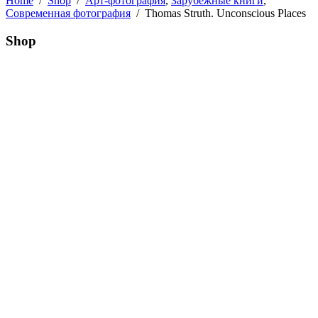
Home
/
Shop
/
Арт-фотография
,
Зарубежные книги
,
Современная фотография
/
Thomas Struth. Unconscious Places
Shop