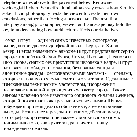
telephone wires above to the pavement below. Renowned
sociologist Richard Sennett’s illuminating essay reveals how Struth’s
sober, lucid photography leads the viewer to create their own
conclusions, rather than forcing a perspective. The resulting
interplay among photographer, viewer, and landscape may hold the
key to understanding how architecture affects our daily lives.
Томас Штрут — один из самых известных фотографов,
вышедших из дюссельдорфской школы Бернда и Хиллы
Бехер. В этом знаменитом альбоме Штрут представляет серию
городских пейзажей Эдинбурга, Лимы, Пхеньяна, Неаполя и
Нью-Йорка, снятых без присутствия человека в кадре. Штрут
называет эти обыденные здания, безлюдные улицы и
анонимные фасады «бессознательными местами» — средами,
которые наполняются смыслом только зрителем. Сделанные с
изысканным техническим мастерством, изображения
позволяют в полной мере оценить характер города. Также в
альбом включено эссе известного социолога Ричарда Сеннета,
который показывает как трезвые и ясные снимки Штрута
побуждают зрителя делать собственные, а не навязанные
выводы. Возникшее в результате взаимодействие между
фотографом, зрителем и пейзажем становится ключом к
пониманию того, как архитектура влияет на нашу
повседневную жизнь.