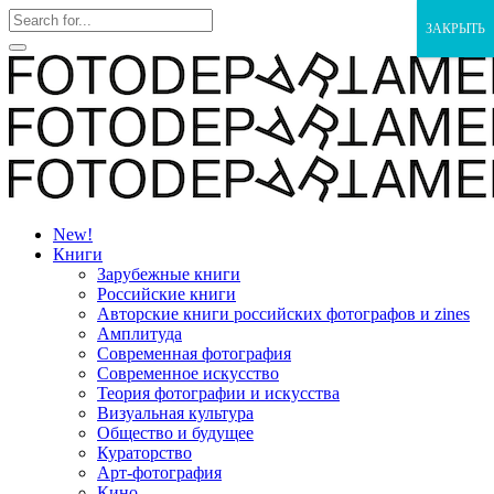
ЗАКРЫТЬ
New!
Книги
Зарубежные книги
Российские книги
Авторские книги российских фотографов и zines
Амплитуда
Современная фотография
Современное искусство
Теория фотографии и искусства
Визуальная культура
Общество и будущее
Кураторство
Арт-фотография
Кино