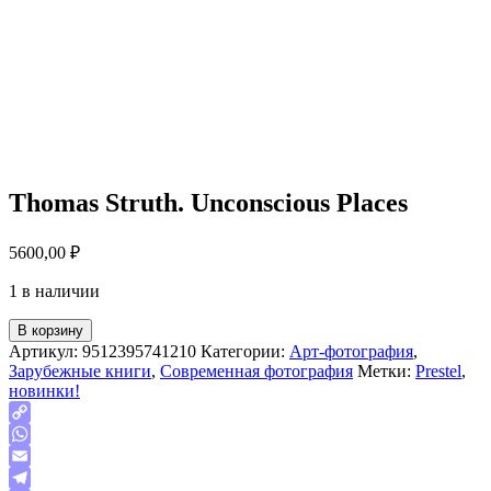
Thomas Struth. Unconscious Places
5600,00
₽
1 в наличии
В корзину
Артикул:
9512395741210
Категории:
Арт-фотография
,
Зарубежные книги
,
Современная фотография
Метки:
Prestel
,
новинки!
Copy
Link
WhatsApp
Email