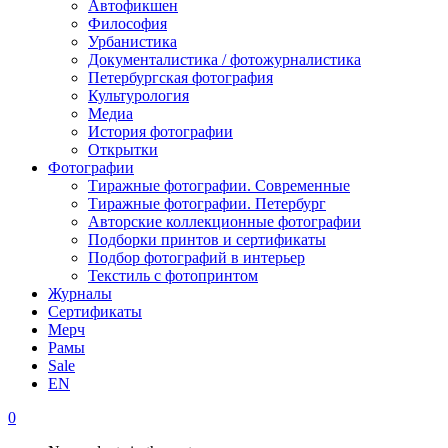
Автофикшен
Философия
Урбанистика
Документалистика / фотожурналистика
Петербургская фотография
Культурология
Медиа
История фотографии
Открытки
Фотографии
Тиражные фотографии. Современные
Тиражные фотографии. Петербург
Авторские коллекционные фотографии
Подборки принтов и сертификаты
Подбор фотографий в интерьер
Текстиль с фотопринтом
Журналы
Сертификаты
Мерч
Рамы
Sale
EN
0