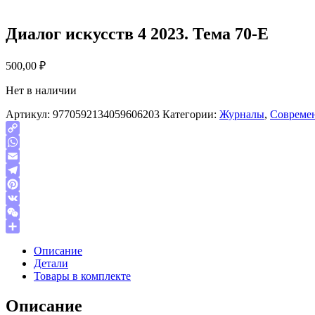
Диалог искусств 4 2023. Тема 70-Е
500,00
₽
Нет в наличии
Артикул:
9770592134059606203
Категории:
Журналы
,
Современ
Copy
Link
WhatsApp
Email
Telegram
Pinterest
VK
WeChat
Отправить
Описание
Детали
Товары в комплекте
Описание