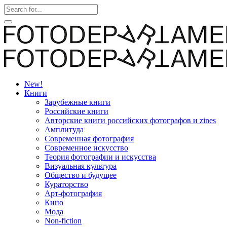
New!
Книги
Зарубежные книги
Российские книги
Авторские книги российских фотографов и zines
Амплитуда
Современная фотография
Современное искусство
Теория фотографии и искусства
Визуальная культура
Общество и будущее
Кураторство
Арт-фотография
Кино
Мода
Non-fiction