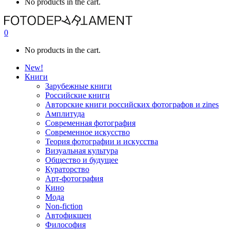
No products in the cart.
0
No products in the cart.
New!
Книги
Зарубежные книги
Российские книги
Авторские книги российских фотографов и zines
Амплитуда
Современная фотография
Современное искусство
Теория фотографии и искусства
Визуальная культура
Общество и будущее
Кураторство
Арт-фотография
Кино
Мода
Non-fiction
Автофикшен
Философия