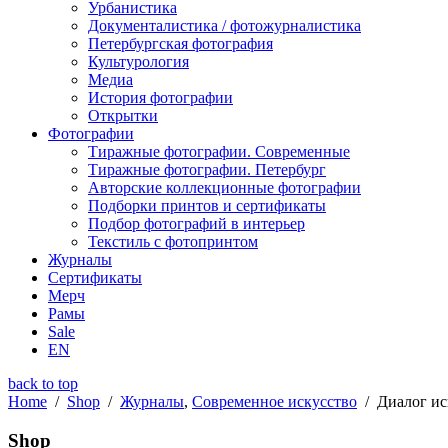
Урбанистика
Документалистика / фотожурналистика
Петербургская фотография
Культурология
Медиа
История фотографии
Открытки
Фотографии
Тиражные фотографии. Современные
Тиражные фотографии. Петербург
Авторские коллекционные фотографии
Подборки принтов и сертификаты
Подбор фотографий в интерьер
Текстиль с фотопринтом
Журналы
Сертификаты
Мерч
Рамы
Sale
EN
back to top
Home
/
Shop
/
Журналы
,
Современное искусство
/
Диалог ис
Shop