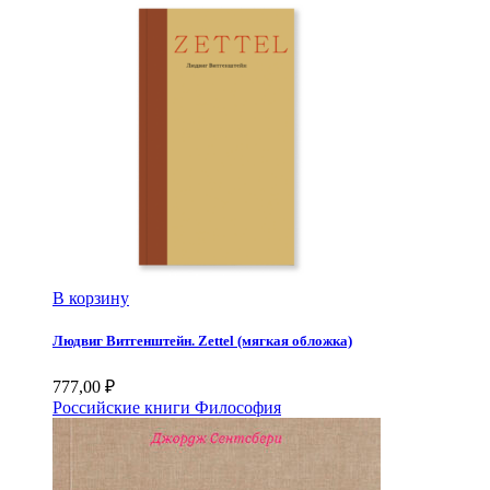
В корзину
Людвиг Витгенштейн. Zettel (мягкая обложка)
777,00
₽
Российские книги
Философия