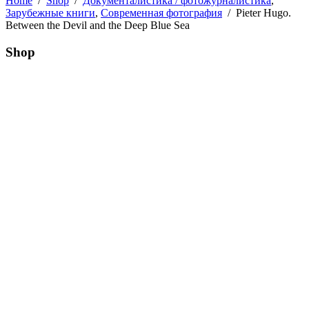
Home
/
Shop
/
Документалистика / фотожурналистика
,
Зарубежные книги
,
Современная фотография
/
Pieter Hugo.
Between the Devil and the Deep Blue Sea
Shop