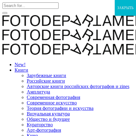
ЗАКРЫТЬ
New!
Книги
Зарубежные книги
Российские книги
Авторские книги российских фотографов и zines
Амплитуда
Современная фотография
Современное искусство
Теория фотографии и искусства
Визуальная культура
Общество и будущее
Кураторство
Арт-фотография
Кино