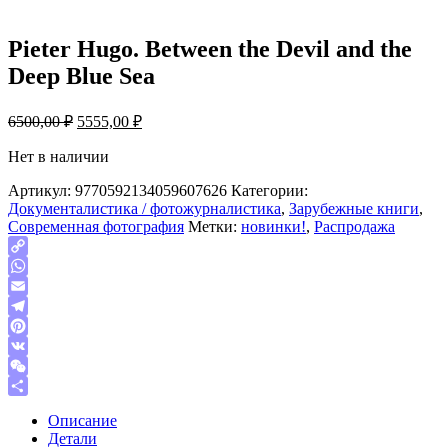
Pieter Hugo. Between the Devil and the
Deep Blue Sea
Первоначальная
Текущая
6500,00
₽
5555,00
₽
цена
цена:
составляла
Нет в наличии
5555,00 ₽.
6500,00 ₽.
Артикул:
9770592134059607626
Категории:
Документалистика / фотожурналистика
,
Зарубежные книги
,
Современная фотография
Метки:
новинки!
,
Распродажа
Copy
Link
WhatsApp
Email
Telegram
Pinterest
VK
WeChat
Отправить
Описание
Детали