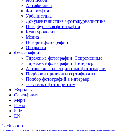
Non-fiction
Автофикшен
Философия
Урбанистика
Документалистика / фотожурналистика
Петербургская фотография
Культурология
Медиа
История фотографии
Открытки
Фотографии
Тиражные фотографии. Современные
Тиражные фотографии. Петербург
Авторские коллекционные фотографии
Подборки принтов и сертификаты
Подбор фотографий в интерьер
Текстиль с фотопринтом
Журналы
Сертификаты
Мерч
Рамы
Sale
EN
back to top