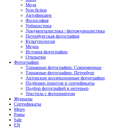
Мода
Non-fiction
Автофикшен
Философия
Урбанистика
Документалистика / фотожурналистика
Петербургская фотография
Культурология
Медиа
История фотографии
Открытки
Фотографии
Тиражные фотографии. Современные
Тиражные фотографии. Петербург
Авторские коллекционные фотографии
Подборки принтов и сертификаты
Подбор фотографий в интерьер
Текстиль с фотопринтом
Журналы
Сертификаты
Мерч
Рамы
Sale
EN