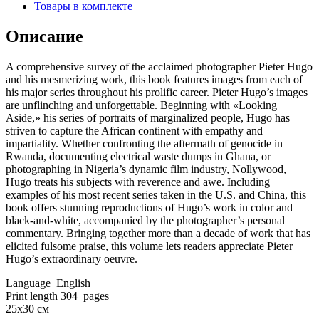
Товары в комплекте
Описание
A comprehensive survey of the acclaimed photographer Pieter Hugo
and his mesmerizing work, this book features images from each of
his major series throughout his prolific career. Pieter Hugo’s images
are unflinching and unforgettable. Beginning with «Looking
Aside,» his series of portraits of marginalized people, Hugo has
striven to capture the African continent with empathy and
impartiality. Whether confronting the aftermath of genocide in
Rwanda, documenting electrical waste dumps in Ghana, or
photographing in Nigeria’s dynamic film industry, Nollywood,
Hugo treats his subjects with reverence and awe. Including
examples of his most recent series taken in the U.S. and China, this
book offers stunning reproductions of Hugo’s work in color and
black-and-white, accompanied by the photographer’s personal
commentary. Bringing together more than a decade of work that has
elicited fulsome praise, this volume lets readers appreciate Pieter
Hugo’s extraordinary oeuvre.
Language ‏ English
Print length ‏ 304 pages
25х30 см