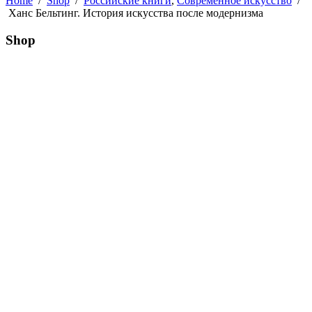
Home
/
Shop
/
Российские книги
,
Современное искусство
/
Ханс Бельтинг. История искусства после модернизма
Shop