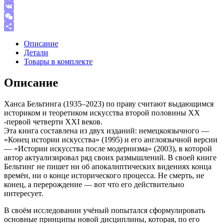
Pinterest
VK
WeChat
Отправить
Описание
Детали
Товары в комплекте
Описание
Ханса Бельтинга (1935–2023) по праву считают выдающимся
историком и теоретиком искусства второй половины ХХ
-первой четверти XXI веков.
Эта книга составлена из двух изданий: немецкоязычного —
«Конец истории искусства» (1995) и его англоязычной версии
— «Истории искусства после модернизма» (2003), в которой
автор актуализировал ряд своих размышлений. В своей книге
Бельтинг не пишет ни об апокалиптических видениях конца
времён, ни о конце исторического процесса. Не смерть, не
конец, а перерождение — вот что его действительно
интересует.
В своём исследовании учёный попытался сформулировать
основные принципы новой дисциплины, которая, по его