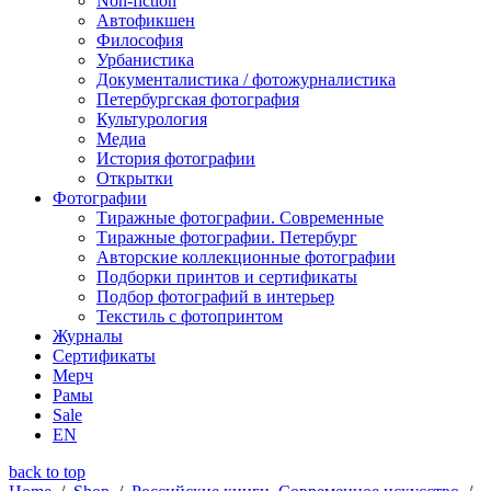
Non-fiction
Автофикшен
Философия
Урбанистика
Документалистика / фотожурналистика
Петербургская фотография
Культурология
Медиа
История фотографии
Открытки
Фотографии
Тиражные фотографии. Современные
Тиражные фотографии. Петербург
Авторские коллекционные фотографии
Подборки принтов и сертификаты
Подбор фотографий в интерьер
Текстиль с фотопринтом
Журналы
Сертификаты
Мерч
Рамы
Sale
EN
back to top