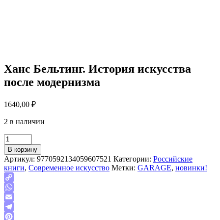
Ханс Бельтинг. История искусства
после модернизма
1640,00
₽
2 в наличии
Quantity
В корзину
Артикул:
9770592134059607521
Категории:
Российские
книги
,
Современное искусство
Метки:
GARAGE
,
новинки!
Copy
Link
WhatsApp
Email
Telegram