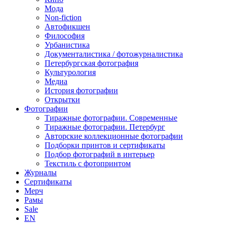
Мода
Non-fiction
Автофикшен
Философия
Урбанистика
Документалистика / фотожурналистика
Петербургская фотография
Культурология
Медиа
История фотографии
Открытки
Фотографии
Тиражные фотографии. Современные
Тиражные фотографии. Петербург
Авторские коллекционные фотографии
Подборки принтов и сертификаты
Подбор фотографий в интерьер
Текстиль с фотопринтом
Журналы
Сертификаты
Мерч
Рамы
Sale
EN