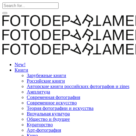
New!
Книги
Зарубежные книги
Российские книги
Авторские книги российских фотографов и zines
Амплитуда
Современная фотография
Современное искусство
Теория фотографии и искусства
Визуальная культура
Общество и будущее
Кураторство
Арт-фотография
Кино