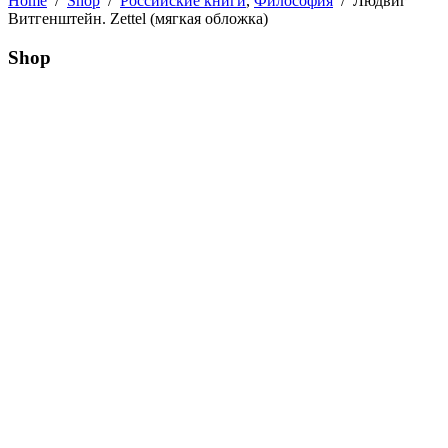
Home
/
Shop
/
Российские книги
,
Философия
/
Людвиг
Витгенштейн. Zettel (мягкая обложка)
Shop