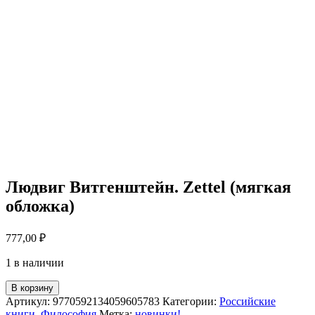
Людвиг Витгенштейн. Zettel (мягкая
обложка)
777,00
₽
1 в наличии
В корзину
Артикул:
9770592134059605783
Категории:
Российские
книги
,
Философия
Метка:
новинки!