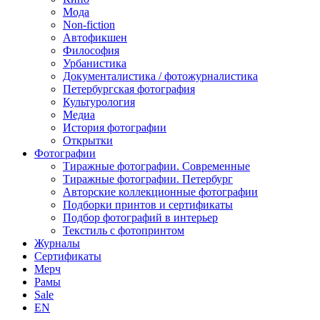
Мода
Non-fiction
Автофикшен
Философия
Урбанистика
Документалистика / фотожурналистика
Петербургская фотография
Культурология
Медиа
История фотографии
Открытки
Фотографии
Тиражные фотографии. Современные
Тиражные фотографии. Петербург
Авторские коллекционные фотографии
Подборки принтов и сертификаты
Подбор фотографий в интерьер
Текстиль с фотопринтом
Журналы
Сертификаты
Мерч
Рамы
Sale
EN