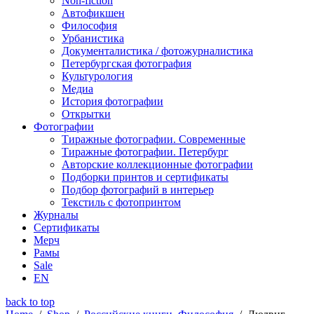
Non-fiction
Автофикшен
Философия
Урбанистика
Документалистика / фотожурналистика
Петербургская фотография
Культурология
Медиа
История фотографии
Открытки
Фотографии
Тиражные фотографии. Современные
Тиражные фотографии. Петербург
Авторские коллекционные фотографии
Подборки принтов и сертификаты
Подбор фотографий в интерьер
Текстиль с фотопринтом
Журналы
Сертификаты
Мерч
Рамы
Sale
EN
back to top