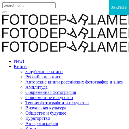
ЗАКРЫТЬ
New!
Книги
Зарубежные книги
Российские книги
Авторские книги российских фотографов и zines
Амплитуда
Современная фотография
Современное искусство
Теория фотографии и искусства
Визуальная культура
Общество и будущее
Кураторство
Арт-фотография
Кино