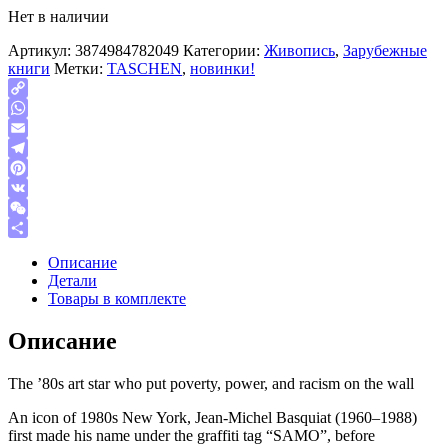
Нет в наличии
Артикул:
3874984782049
Категории:
Живопись
,
Зарубежные
книги
Метки:
TASCHEN
,
новинки!
Copy
Link
WhatsApp
Email
Telegram
Pinterest
VK
WeChat
Отправить
Описание
Детали
Товары в комплекте
Описание
The ’80s art star who put poverty, power, and racism on the wall
An icon of 1980s New York, Jean-Michel Basquiat (1960–1988)
first made his name under the graffiti tag “SAMO”, before