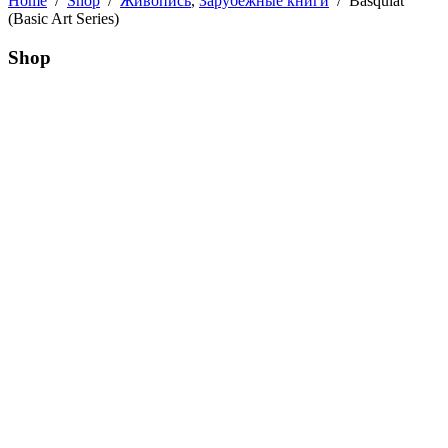
Home
/
Shop
/
Живопись
,
Зарубежные книги
/
Basquiat
(Basic Art Series)
Shop