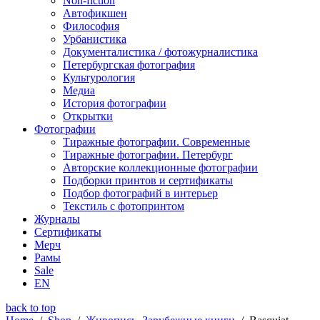
Non-fiction
Автофикшен
Философия
Урбанистика
Документалистика / фотожурналистика
Петербургская фотография
Культурология
Медиа
История фотографии
Открытки
Фотографии
Тиражные фотографии. Современные
Тиражные фотографии. Петербург
Авторские коллекционные фотографии
Подборки принтов и сертификаты
Подбор фотографий в интерьер
Текстиль с фотопринтом
Журналы
Сертификаты
Мерч
Рамы
Sale
EN
back to top