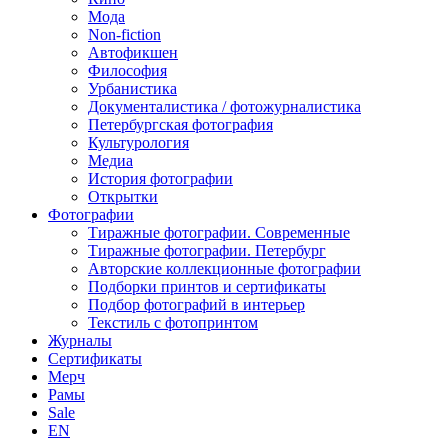
Мода
Non-fiction
Автофикшен
Философия
Урбанистика
Документалистика / фотожурналистика
Петербургская фотография
Культурология
Медиа
История фотографии
Открытки
Фотографии
Тиражные фотографии. Современные
Тиражные фотографии. Петербург
Авторские коллекционные фотографии
Подборки принтов и сертификаты
Подбор фотографий в интерьер
Текстиль с фотопринтом
Журналы
Сертификаты
Мерч
Рамы
Sale
EN