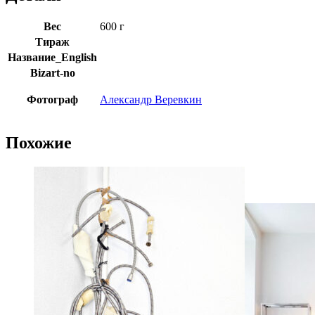
Вес
600 г
Тираж
Название_English
Bizart-no
Фотограф
Александр Веревкин
Похожие