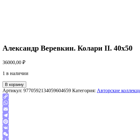
Александр Веревкин. Колари II. 40х50
36000,00
₽
1 в наличии
В корзину
Артикул:
9770592134059604659
Категория:
Авторские коллекц
Copy
Link
WhatsApp
Email
Telegram
Pinterest
VK