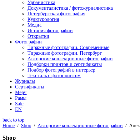
Урбанистика
Документалистика / фотожурналистика
Петербургская фотография
Культурология
Медиа
История фотографии
Открытки
Фотографии
Тиражные фотографии. Современные
Тиражные фотографии. Петербург
Авторские коллекционные фотографии
Подборки принтов и сертификаты
Подбор фотографий в интерьер
Текстиль с фотопринтом
Журналы
Сертификаты
Мерч
Рамы
Sale
EN
back to top
Home
/
Shop
/
Авторские коллекционные фотографии
/
Алек
Shop