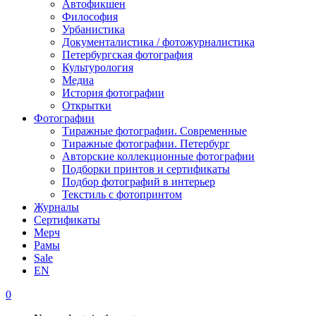
Автофикшен
Философия
Урбанистика
Документалистика / фотожурналистика
Петербургская фотография
Культурология
Медиа
История фотографии
Открытки
Фотографии
Тиражные фотографии. Современные
Тиражные фотографии. Петербург
Авторские коллекционные фотографии
Подборки принтов и сертификаты
Подбор фотографий в интерьер
Текстиль с фотопринтом
Журналы
Сертификаты
Мерч
Рамы
Sale
EN
0