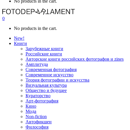
No products in the cart.
0
No products in the cart.
New!
Книги
Зарубежные книги
Российские книги
Авторские книги российских фотографов и zines
Амплитуда
Современная фотография
Современное искусство
Теория фотографии и искусства
Визуальная культура
Общество и будущее
Кураторство
Арт-фотография
Кино
Мода
Non-fiction
Автофикшен
Философия