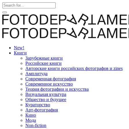
New!
Книги
Зарубежные книги
Российские книги
Авторские книги российских фотографов и zines
Амплитуда
Современная фотография
Современное искусство
Теория фотографии и искусства
Визуальная культура
Общество и будущее
Кураторство
Арт-фотография
Кино
Мода
Non-fiction