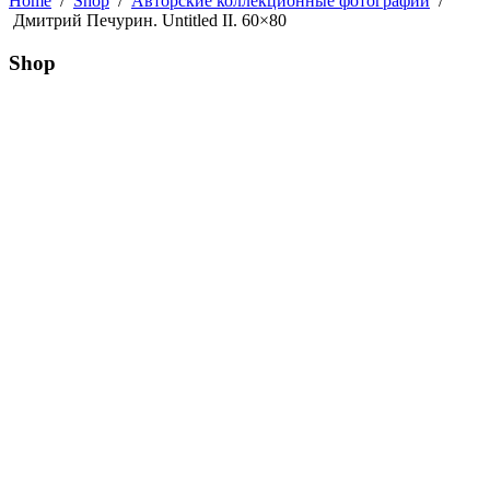
Home
/
Shop
/
Авторские коллекционные фотографии
/
Дмитрий Печурин. Untitled II. 60×80
Shop