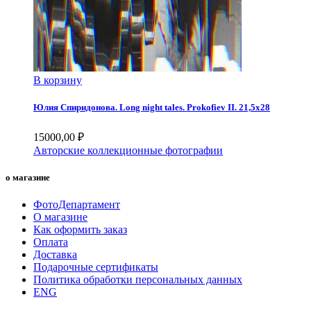
В корзину
Юлия Спиридонова. Long night tales. Prokofiev II. 21,5х28
15000,00
₽
Авторские коллекционные фотографии
о магазине
ФотоДепартамент
О магазине
Как оформить заказ
Оплата
Доставка
Подарочные сертификаты
Политика обработки персональных данных
ENG