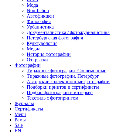
Мода
Non-fiction
Автофикшен
Философия
Урбанистика
Документалистика / фотожурналистика
Петербургская фотография
Культурология
Медиа
История фотографии
Открытки
Фотографии
Тиражные фотографии. Современные
Тиражные фотографии. Петербург
Авторские коллекционные фотографии
Подборки принтов и сертификаты
Подбор фотографий в интерьер
Текстиль с фотопринтом
Журналы
Сертификаты
Мерч
Рамы
Sale
EN