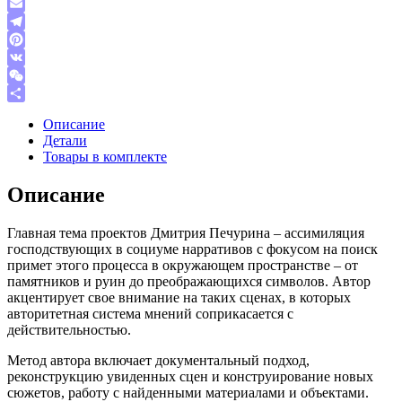
Link
WhatsApp
Email
Telegram
Pinterest
VK
WeChat
Отправить
Описание
Детали
Товары в комплекте
Описание
Главная тема проектов Дмитрия Печурина – ассимиляция
господствующих в социуме нарративов с фокусом на поиск
примет этого процесса в окружающем пространстве – от
памятников и руин до преображающихся символов. Автор
акцентирует свое внимание на таких сценах, в которых
авторитетная система мнений соприкасается с
действительностью.
Метод автора включает документальный подход,
реконструкцию увиденных сцен и конструирование новых
сюжетов, работу с найденными материалами и объектами.