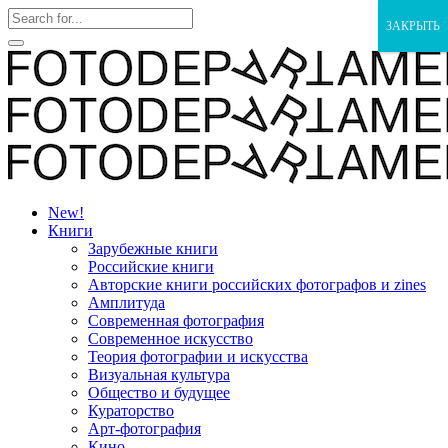
ЗАКРЫТЬ
New!
Книги
Зарубежные книги
Российские книги
Авторские книги российских фотографов и zines
Амплитуда
Современная фотография
Современное искусство
Теория фотографии и искусства
Визуальная культура
Общество и будущее
Кураторство
Арт-фотография
Кино