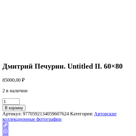
Дмитрий Печурин. Untitled II. 60×80
85000,00
₽
2 в наличии
Quantity
В корзину
Артикул:
9770592134059607624
Категория:
Авторские
коллекционные фотографии
Copy