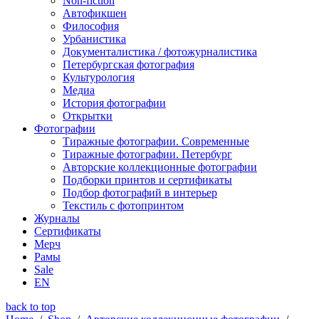
Non-fiction
Автофикшен
Философия
Урбанистика
Документалистика / фотожурналистика
Петербургская фотография
Культурология
Медиа
История фотографии
Открытки
Фотографии
Тиражные фотографии. Современные
Тиражные фотографии. Петербург
Авторские коллекционные фотографии
Подборки принтов и сертификаты
Подбор фотографий в интерьер
Текстиль с фотопринтом
Журналы
Сертификаты
Мерч
Рамы
Sale
EN
back to top