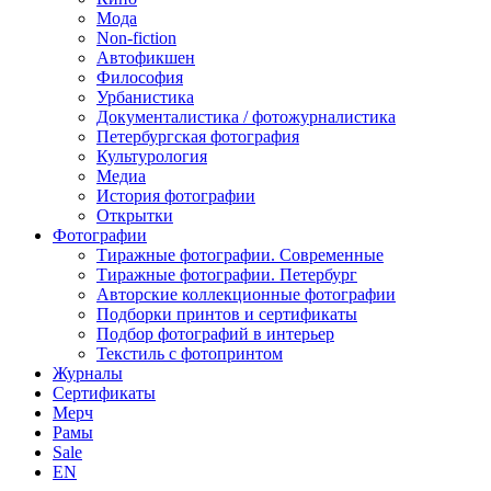
Мода
Non-fiction
Автофикшен
Философия
Урбанистика
Документалистика / фотожурналистика
Петербургская фотография
Культурология
Медиа
История фотографии
Открытки
Фотографии
Тиражные фотографии. Современные
Тиражные фотографии. Петербург
Авторские коллекционные фотографии
Подборки принтов и сертификаты
Подбор фотографий в интерьер
Текстиль с фотопринтом
Журналы
Сертификаты
Мерч
Рамы
Sale
EN