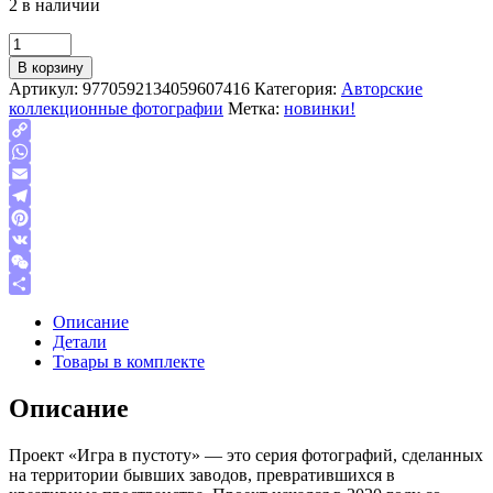
2 в наличии
Quantity
В корзину
Артикул:
9770592134059607416
Категория:
Авторские
коллекционные фотографии
Метка:
новинки!
Copy
Link
WhatsApp
Email
Telegram
Pinterest
VK
WeChat
Отправить
Описание
Детали
Товары в комплекте
Описание
Проект «Игра в пустоту» — это серия фотографий, сделанных
на территории бывших заводов, превратившихся в