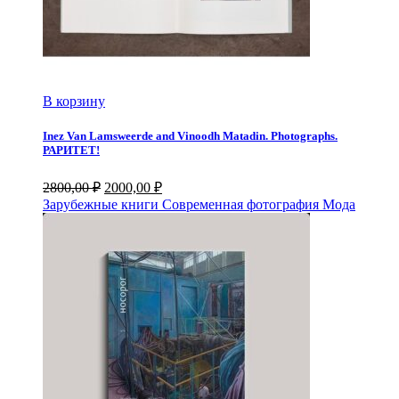
В корзину
Inez Van Lamsweerde and Vinoodh Matadin. Photographs.
РАРИТЕТ!
Первоначальная
Текущая
2800,00
₽
2000,00
₽
цена
цена:
Зарубежные книги
Современная фотография
Мода
составляла
2000,00 ₽.
2800,00 ₽.