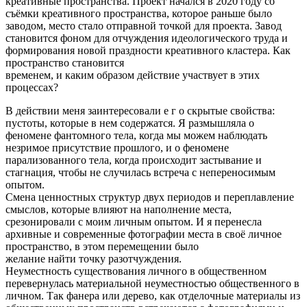
креативные пространства. Проект начался в 2020 году со
съёмки креативного пространства, которое раньше было
заводом, место стало отправной точкой для проекта. Завод
становится фоном для отчуждения идеологического труда и
формирования новой праздности креативного кластера. Как
пространство становится
временем, и каким образом действие участвует в этих
процессах?
В действии меня заинтересовали е г о скрытые свойства:
пустоты, которые в нем содержатся. Я размышляла о
феномене фантомного тела, когда мы можем наблюдать
незримое присутствие прошлого, и о феномене
парализованного тела, когда происходит застывание и
стагнация, чтобы не случилась встреча с непереносимым
опытом.
Смена ценностных структур двух периодов и переплавление
смыслов, которые влияют на наполнение места,
срезонировали с моим личным опытом. И я перенесла
архивные и современные фотографии места в своё личное
пространство, в этом перемещении было
желание найти точку разотчуждения.
Неуместность существования личного в общественном
перевернулась материальной неуместностью общественного в
личном. Так фанера или дерево, как отделочные материалы из