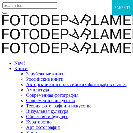
ЗАКРЫТЬ
New!
Книги
Зарубежные книги
Российские книги
Авторские книги российских фотографов и zines
Амплитуда
Современная фотография
Современное искусство
Теория фотографии и искусства
Визуальная культура
Общество и будущее
Кураторство
Арт-фотография
Кино