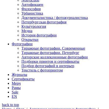
Non-fiction
Автофикшен
Философия
Урбанистика
Документалистика / фотожурналистика
Петербургская фотография
Культурология
Медиа
История фотографии
Открытки
Фотографии
Тиражные фотографии. Современные
Тиражные фотографии. Петербург
Авторские коллекционные фотографии
Подборки принтов и сертификаты
Подбор фотографий в интерьер
Текстиль с фотопринтом
Журналы
Сертификаты
Мерч
Рамы
Sale
EN
back to top