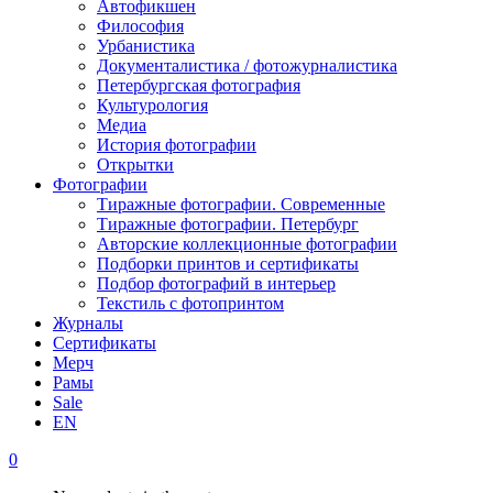
Автофикшен
Философия
Урбанистика
Документалистика / фотожурналистика
Петербургская фотография
Культурология
Медиа
История фотографии
Открытки
Фотографии
Тиражные фотографии. Современные
Тиражные фотографии. Петербург
Авторские коллекционные фотографии
Подборки принтов и сертификаты
Подбор фотографий в интерьер
Текстиль с фотопринтом
Журналы
Сертификаты
Мерч
Рамы
Sale
EN
0