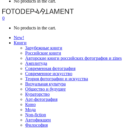
No products in the cart.
0
No products in the cart.
New!
Книги
Зарубежные книги
Российские книги
Авторские книги российских фотографов и zines
Амплитуда
Современная фотография
Современное искусство
Теория фотографии и искусства
Визуальная культура
Общество и будущее
Кураторство
Арт-фотография
Кино
Мода
Non-fiction
Автофикшен
Философия