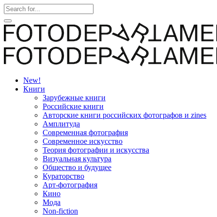
New!
Книги
Зарубежные книги
Российские книги
Авторские книги российских фотографов и zines
Амплитуда
Современная фотография
Современное искусство
Теория фотографии и искусства
Визуальная культура
Общество и будущее
Кураторство
Арт-фотография
Кино
Мода
Non-fiction