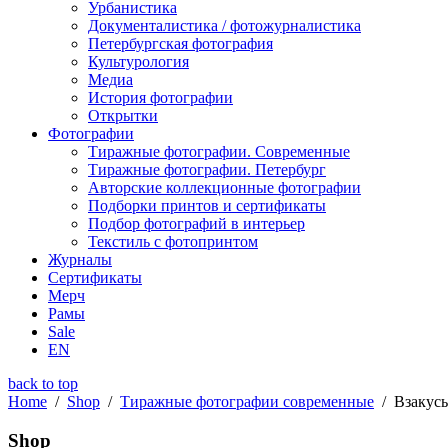
Урбанистика
Документалистика / фотожурналистика
Петербургская фотография
Культурология
Медиа
История фотографии
Открытки
Фотографии
Тиражные фотографии. Современные
Тиражные фотографии. Петербург
Авторские коллекционные фотографии
Подборки принтов и сертификаты
Подбор фотографий в интерьер
Текстиль с фотопринтом
Журналы
Сертификаты
Мерч
Рамы
Sale
EN
back to top
Home
/
Shop
/
Тиражные фотографии современные
/
Взакусь
Shop