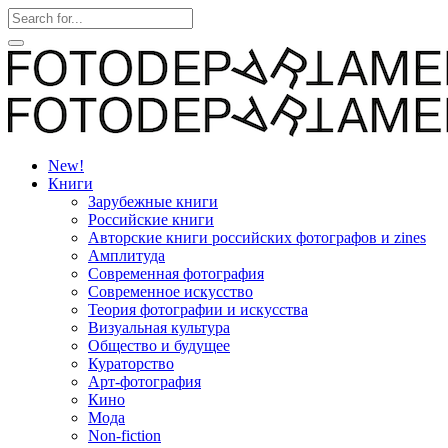
New!
Книги
Зарубежные книги
Российские книги
Авторские книги российских фотографов и zines
Амплитуда
Современная фотография
Современное искусство
Теория фотографии и искусства
Визуальная культура
Общество и будущее
Кураторство
Арт-фотография
Кино
Мода
Non-fiction