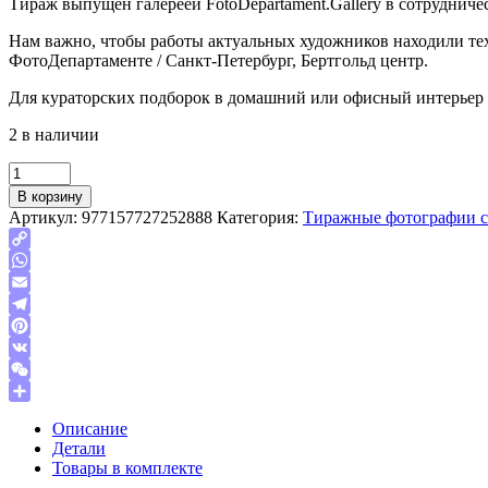
Тираж выпущен галереей FotoDepartament.Gallery в сотрудниче
Нам важно, чтобы работы актуальных художников находили тех
ФотоДепартаменте / Санкт-Петербург, Бертгольд центр.
Для кураторских подборок в домашний или офисный интерьер и
2 в наличии
Quantity
В корзину
Артикул:
977157727252888
Категория:
Тиражные фотографии 
Copy
Link
WhatsApp
Email
Telegram
Pinterest
VK
WeChat
Отправить
Описание
Детали
Товары в комплекте