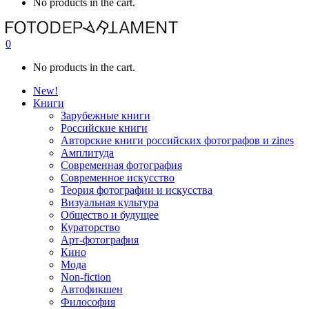
No products in the cart.
0
No products in the cart.
New!
Книги
Зарубежные книги
Российские книги
Авторские книги российских фотографов и zines
Амплитуда
Современная фотография
Современное искусство
Теория фотографии и искусства
Визуальная культура
Общество и будущее
Кураторство
Арт-фотография
Кино
Мода
Non-fiction
Автофикшен
Философия