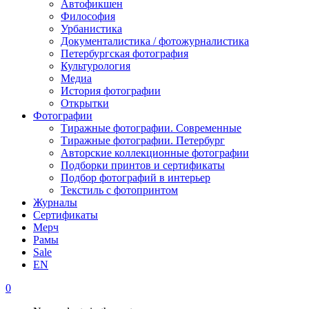
Автофикшен
Философия
Урбанистика
Документалистика / фотожурналистика
Петербургская фотография
Культурология
Медиа
История фотографии
Открытки
Фотографии
Тиражные фотографии. Современные
Тиражные фотографии. Петербург
Авторские коллекционные фотографии
Подборки принтов и сертификаты
Подбор фотографий в интерьер
Текстиль с фотопринтом
Журналы
Сертификаты
Мерч
Рамы
Sale
EN
0