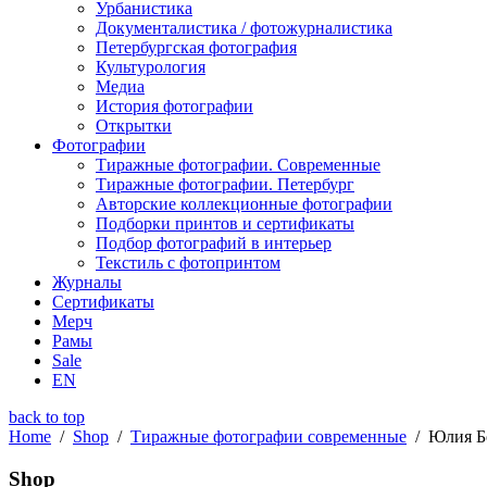
Урбанистика
Документалистика / фотожурналистика
Петербургская фотография
Культурология
Медиа
История фотографии
Открытки
Фотографии
Тиражные фотографии. Современные
Тиражные фотографии. Петербург
Авторские коллекционные фотографии
Подборки принтов и сертификаты
Подбор фотографий в интерьер
Текстиль с фотопринтом
Журналы
Сертификаты
Мерч
Рамы
Sale
EN
back to top
Home
/
Shop
/
Тиражные фотографии современные
/
Юлия Бо
Shop