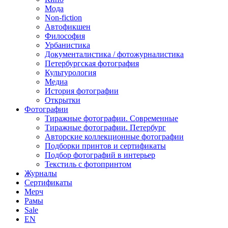
Мода
Non-fiction
Автофикшен
Философия
Урбанистика
Документалистика / фотожурналистика
Петербургская фотография
Культурология
Медиа
История фотографии
Открытки
Фотографии
Тиражные фотографии. Современные
Тиражные фотографии. Петербург
Авторские коллекционные фотографии
Подборки принтов и сертификаты
Подбор фотографий в интерьер
Текстиль с фотопринтом
Журналы
Сертификаты
Мерч
Рамы
Sale
EN