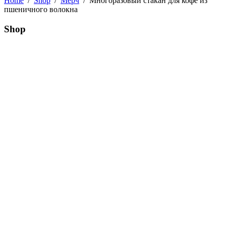
Home
/
Shop
/
Мерч
/
Многоразовый стакан для кофе из
пшеничного волокна
Shop