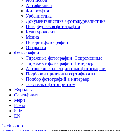
Non-fiction
Автофикшен
Философия
Урбанистика
Документалистика / фотожурналистика
Петербургская фотография
Культурология
Медиа
История фотографии
Открытки
Фотографии
Тиражные фотографии. Современные
Тиражные фотографии. Петербург
Авторские коллекционные фотографии
Подборки принтов и сертификаты
Подбор фотографий в интерьер
Текстиль с фотопринтом
Журналы
Сертификаты
Мерч
Рамы
Sale
EN
back to top