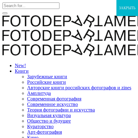
ЗАКРЫТЬ
New!
Книги
Зарубежные книги
Российские книги
Авторские книги российских фотографов и zines
Амплитуда
Современная фотография
Современное искусство
Теория фотографии и искусства
Визуальная культура
Общество и будущее
Кураторство
Арт-фотография
Кино