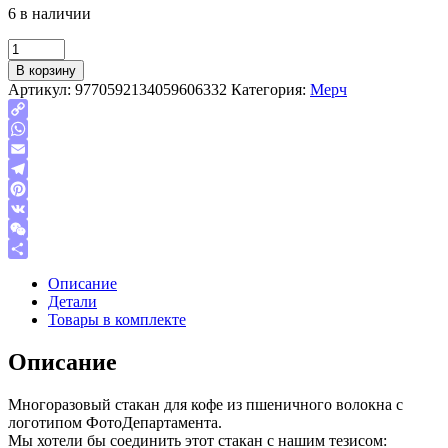
6 в наличии
Quantity
В корзину
Артикул:
9770592134059606332
Категория:
Мерч
Copy
Link
WhatsApp
Email
Telegram
Pinterest
VK
WeChat
Отправить
Описание
Детали
Товары в комплекте
Описание
Многоразовый стакан для кофе из пшеничного волокна с
логотипом ФотоДепартамента.
Мы хотели бы соединить этот стакан с нашим тезисом: