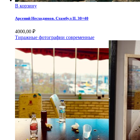
В корзину
Арсений Несходимов. Стамбул II. 30×40
4000,00
₽
Тиражные фотографии современные