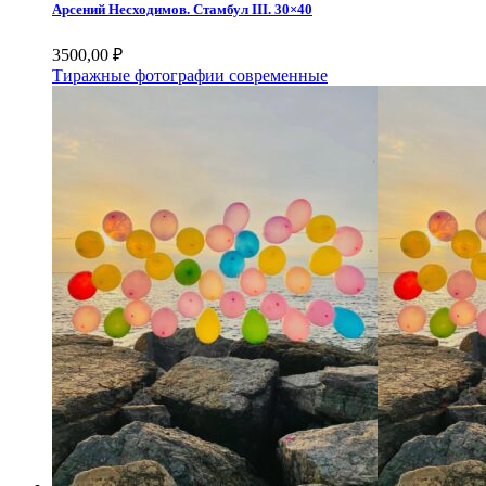
Арсений Несходимов. Стамбул III. 30×40
3500,00
₽
Тиражные фотографии современные