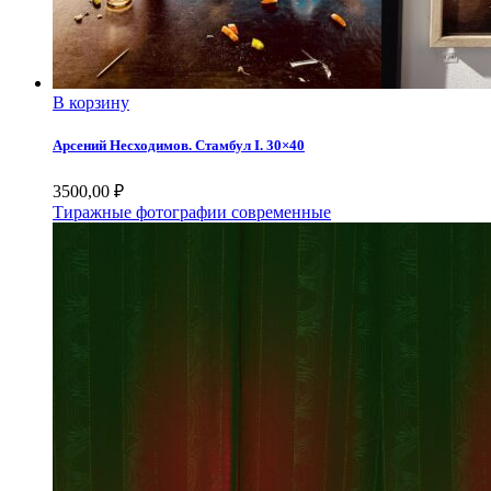
В корзину
Арсений Несходимов. Стамбул I. 30×40
3500,00
₽
Тиражные фотографии современные