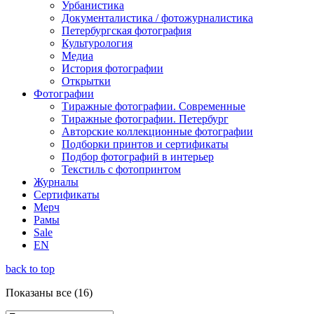
Урбанистика
Документалистика / фотожурналистика
Петербургская фотография
Культурология
Медиа
История фотографии
Открытки
Фотографии
Тиражные фотографии. Современные
Тиражные фотографии. Петербург
Авторские коллекционные фотографии
Подборки принтов и сертификаты
Подбор фотографий в интерьер
Текстиль с фотопринтом
Журналы
Сертификаты
Мерч
Рамы
Sale
EN
back to top
Сортировка:
Показаны все (16)
самые