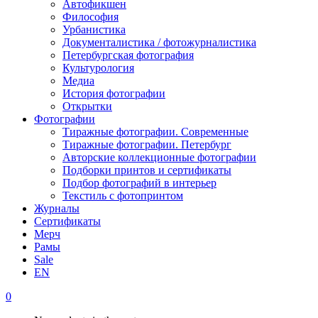
Автофикшен
Философия
Урбанистика
Документалистика / фотожурналистика
Петербургская фотография
Культурология
Медиа
История фотографии
Открытки
Фотографии
Тиражные фотографии. Современные
Тиражные фотографии. Петербург
Авторские коллекционные фотографии
Подборки принтов и сертификаты
Подбор фотографий в интерьер
Текстиль с фотопринтом
Журналы
Сертификаты
Мерч
Рамы
Sale
EN
0