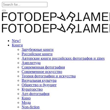
New!
Книги
Зарубежные книги
Российские книги
Авторские книги российских фотографов и zines
Амплитуда
Современная фотография
Современное искусство
Теория фотографии и искусства
Визуальная культура
Общество и будущее
Кураторство
Арт-фотография
Кино
Мода
Non-fiction