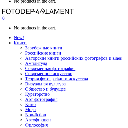
No products in the cart.
0
No products in the cart.
New!
Книги
Зарубежные книги
Российские книги
Авторские книги российских фотографов и zines
Амплитуда
Современная фотография
Современное искусство
Теория фотографии и искусства
Визуальная культура
Общество и будущее
Кураторство
Арт-фотография
Кино
Мода
Non-fiction
Автофикшен
Философия