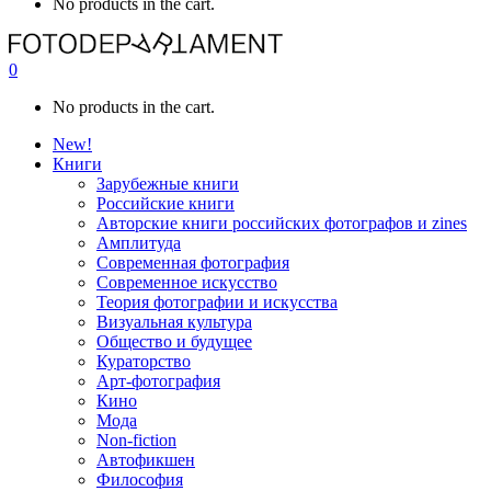
No products in the cart.
0
No products in the cart.
New!
Книги
Зарубежные книги
Российские книги
Авторские книги российских фотографов и zines
Амплитуда
Современная фотография
Современное искусство
Теория фотографии и искусства
Визуальная культура
Общество и будущее
Кураторство
Арт-фотография
Кино
Мода
Non-fiction
Автофикшен
Философия