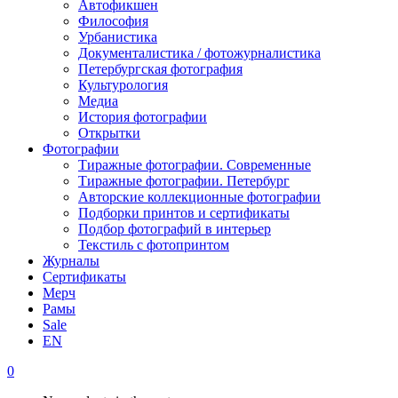
Автофикшен
Философия
Урбанистика
Документалистика / фотожурналистика
Петербургская фотография
Культурология
Медиа
История фотографии
Открытки
Фотографии
Тиражные фотографии. Современные
Тиражные фотографии. Петербург
Авторские коллекционные фотографии
Подборки принтов и сертификаты
Подбор фотографий в интерьер
Текстиль с фотопринтом
Журналы
Сертификаты
Мерч
Рамы
Sale
EN
0