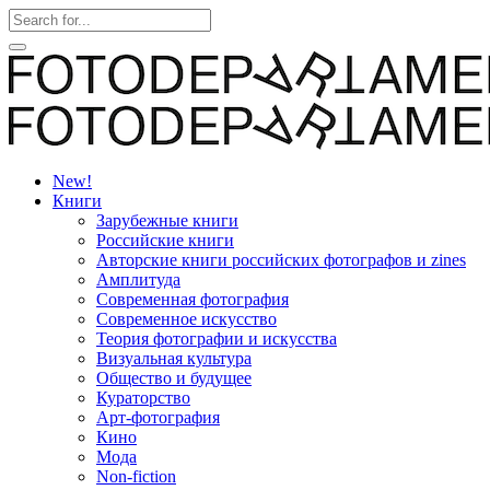
New!
Книги
Зарубежные книги
Российские книги
Авторские книги российских фотографов и zines
Амплитуда
Современная фотография
Современное искусство
Теория фотографии и искусства
Визуальная культура
Общество и будущее
Кураторство
Арт-фотография
Кино
Мода
Non-fiction