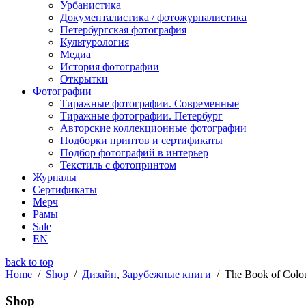
Урбанистика
Документалистика / фотожурналистика
Петербургская фотография
Культурология
Медиа
История фотографии
Открытки
Фотографии
Тиражные фотографии. Современные
Тиражные фотографии. Петербург
Авторские коллекционные фотографии
Подборки принтов и сертификаты
Подбор фотографий в интерьер
Текстиль с фотопринтом
Журналы
Сертификаты
Мерч
Рамы
Sale
EN
back to top
Home
/
Shop
/
Дизайн
,
Зарубежные книги
/
The Book of Colo
Shop