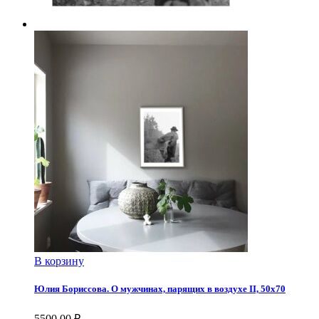
В корзину
Юлия Бориссова. О мужчинах, парящих в воздухе II, 50х70
5500,00
₽