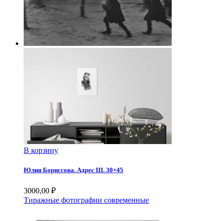
В корзину
Юлия Бориссова. Адрес III. 30×45
3000,00
₽
Тиражные фотографии современные