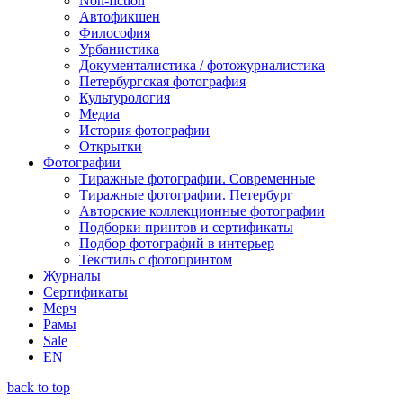
Non-fiction
Автофикшен
Философия
Урбанистика
Документалистика / фотожурналистика
Петербургская фотография
Культурология
Медиа
История фотографии
Открытки
Фотографии
Тиражные фотографии. Современные
Тиражные фотографии. Петербург
Авторские коллекционные фотографии
Подборки принтов и сертификаты
Подбор фотографий в интерьер
Текстиль с фотопринтом
Журналы
Сертификаты
Мерч
Рамы
Sale
EN
back to top