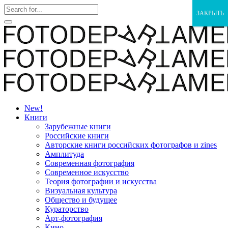
ЗАКРЫТЬ
New!
Книги
Зарубежные книги
Российские книги
Авторские книги российских фотографов и zines
Амплитуда
Современная фотография
Современное искусство
Теория фотографии и искусства
Визуальная культура
Общество и будущее
Кураторство
Арт-фотография
Кино