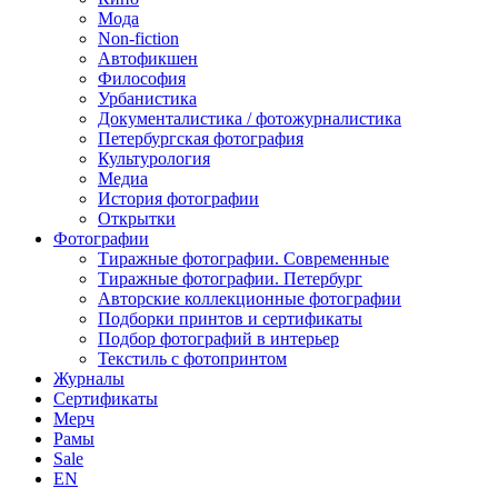
Мода
Non-fiction
Автофикшен
Философия
Урбанистика
Документалистика / фотожурналистика
Петербургская фотография
Культурология
Медиа
История фотографии
Открытки
Фотографии
Тиражные фотографии. Современные
Тиражные фотографии. Петербург
Авторские коллекционные фотографии
Подборки принтов и сертификаты
Подбор фотографий в интерьер
Текстиль с фотопринтом
Журналы
Сертификаты
Мерч
Рамы
Sale
EN