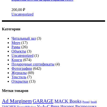
200,00
₽
Uncategorized
Категории
Читальный зал
(3)
Мерч
(17)
Рамы
(26)
Объекты
(3)
Uncategorized
(1)
Книги
(674)
Подарочные сертификаты
(4)
Фотографии
(642)
Журналы
(69)
Текстиль
(7)
Открытки
(13)
Метки товаров
Ad Marginem
GARAGE
MACK Books
Prestel
Steidl
V–A–C Press
Распродажа
Носорог
TASCHEN
Thames&Hudson