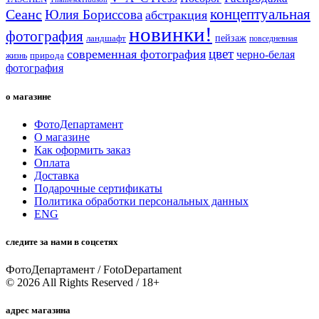
концептуальная
Сеанс
Юлия Бориссова
абстракция
новинки!
фотография
пейзаж
ландшафт
повседневная
цвет
современная фотография
черно-белая
природа
жизнь
фотография
о магазине
ФотоДепартамент
О магазине
Как оформить заказ
Оплата
Доставка
Подарочные сертификаты
Политика обработки персональных данных
ENG
следите за нами в соцсетях
ФотоДепартамент / FotoDepartament
© 2026 All Rights Reserved / 18+
адрес магазина