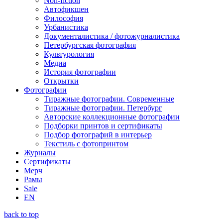
Non-fiction
Автофикшен
Философия
Урбанистика
Документалистика / фотожурналистика
Петербургская фотография
Культурология
Медиа
История фотографии
Открытки
Фотографии
Тиражные фотографии. Современные
Тиражные фотографии. Петербург
Авторские коллекционные фотографии
Подборки принтов и сертификаты
Подбор фотографий в интерьер
Текстиль с фотопринтом
Журналы
Сертификаты
Мерч
Рамы
Sale
EN
back to top