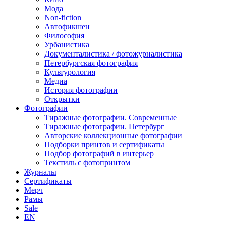
Мода
Non-fiction
Автофикшен
Философия
Урбанистика
Документалистика / фотожурналистика
Петербургская фотография
Культурология
Медиа
История фотографии
Открытки
Фотографии
Тиражные фотографии. Современные
Тиражные фотографии. Петербург
Авторские коллекционные фотографии
Подборки принтов и сертификаты
Подбор фотографий в интерьер
Текстиль с фотопринтом
Журналы
Сертификаты
Мерч
Рамы
Sale
EN